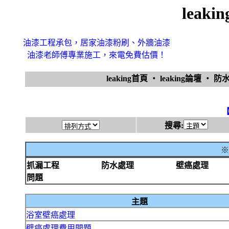
leak
油漆工程承包，居家油漆粉刷、外牆油漆
油漆老師傅專業施工，來電免費估價！
leaking首頁
‧
leaking論壇
‧
防
搜尋:
※
抓漏工程
防水處理
壁癌處理
問題
主題
浴室壁癌處理
壁癌處理費用問題