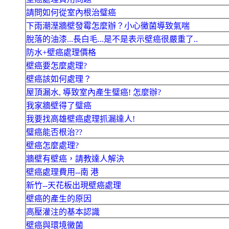
請問如何從室內根治璧癌
下雨潮溼牆壁發霉怎麼辦？小心黴菌導致氣喘
脫落的油漆...長白毛...是不是表示壁癌很嚴重了..
防水+壁癌處理價格
壁癌要怎麼處理?
壁癌該如何處理？
屋頂漏水, 導致室內產生璧癌! 怎麼辦?
我家牆壁得了璧癌
我要找高雄壁癌處理抓漏達人!
璧癌能否根治??
壁癌怎麼處理?
牆壁有壁癌，請教達人解決
壁癌處理費用--南 港
新竹--天花板出現壁癌處理
壁癌的產生的原因
高壓灌注的基本認識
壁癌與環境黴菌