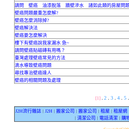
請問 壁癌 油漆脫落 牆壁滲水 諸如此類的房屋問
壁癌問題嚴重怎麼解?
壁癌怎麼消除掉?
壁癌解決法
壁癌要怎麼解決
樓下有壁癌說我家漏水 急~
請問壁癌貼磁磚有用嗎？
臺灣處理壁癌常見的方法
滴水導致壁癌問題
尋找專治壁癌達人
壁癌的相關問題及處理
2
3
4
5
[1]
.
.
.
.
.
J2H流行雜誌
J2H
搬家公司
搬家公司
租屋
租屋網
｜
｜
｜
｜
｜
清潔公司
電話清潔
購
｜
｜
｜